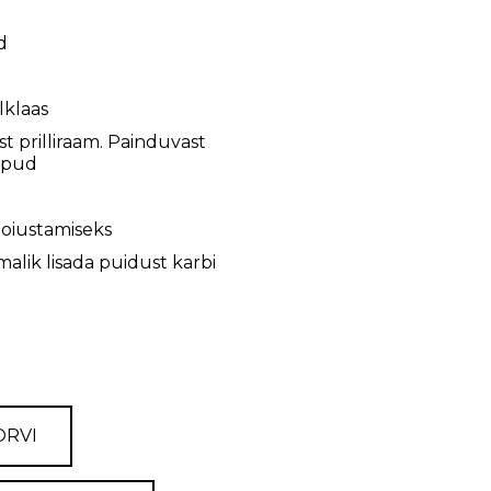
d
lklaas
ust prilliraam. Painduvast
tipud
 hoiustamiseks
alik lisada puidust karbi
ORVI