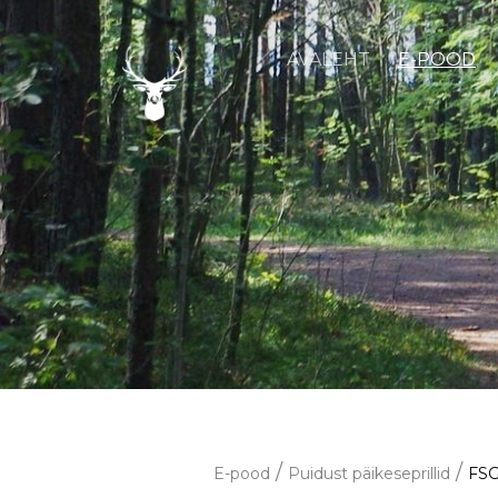
AVALEHT
E-POOD
/
/
E-pood
Puidust päikeseprillid
FS