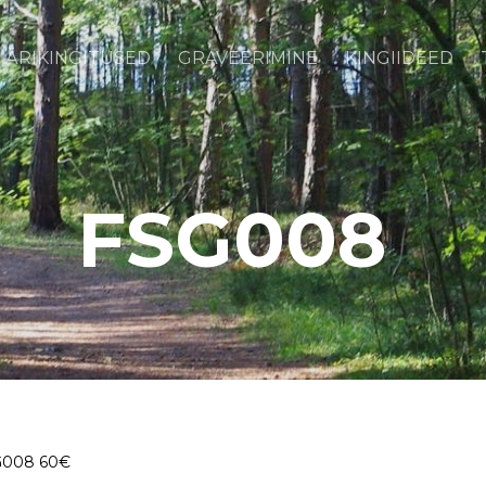
ÄRIKINGITUSED
GRAVEERIMINE
KINGIIDEED
FSG008
G008 60€