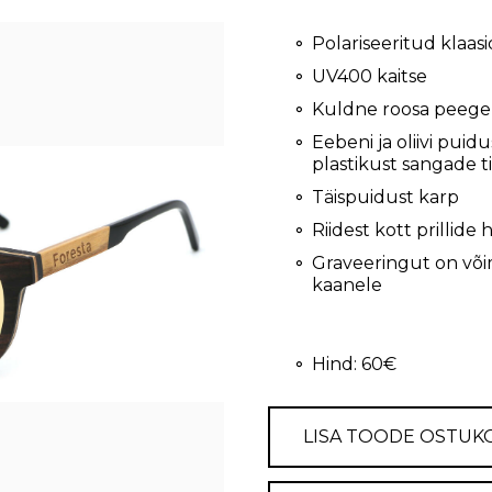
Polariseeritud klaasi
UV400 kaitse
Kuldne roosa peege
Eebeni ja oliivi puid
plastikust sangade 
Täispuidust karp
Riidest kott prillide
Graveeringut on võim
kaanele
Hind: 60€
LISA TOODE OSTUK