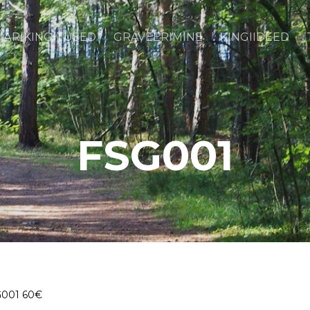
ÄRIKINGITUSED
GRAVEERIMINE
KINGIIDEED
FSG001
001 60€