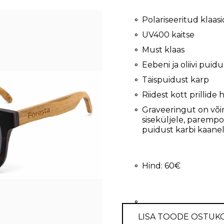
Polariseeritud klaasi
UV400 kaitse
Must klaas
Eebeni ja oliivi puidu
Täispuidust karp
Riidest kott prillide
Graveeringut on või
siseküljele, parempoo
puidust karbi kaane
Hind: 60€
LISA TOODE OSTUK