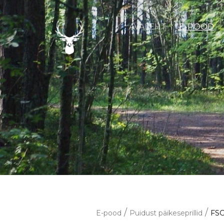
AVALEHT
E-POOD
/
/
E-pood
Puidust päikeseprillid
FSG