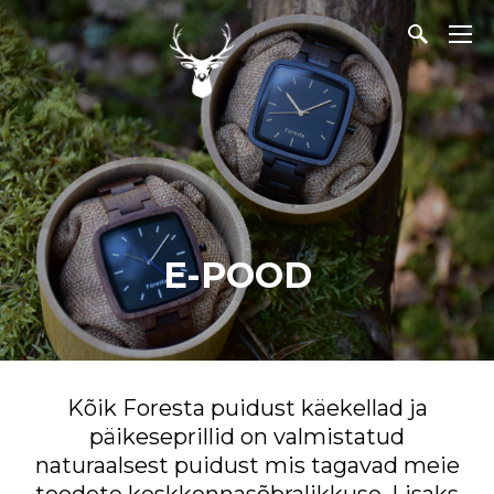
E-POOD
Kõik Foresta puidust käekellad ja
päikeseprillid on valmistatud
naturaalsest puidust mis tagavad meie
toodete keskkonnasõbralikkuse. Lisaks