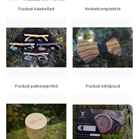
Puidust käekellad
Kinkekomplektid
Puidust päikeseprillid
Puidust kikilipsud