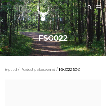
FSG022
/
/
E-pood
Puidust päikeseprillid
FSG022 60€