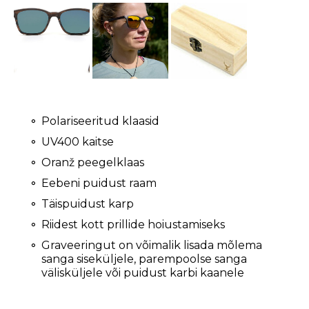
Polariseeritud klaasid
UV400 kaitse
Oranž peegelklaas
Eebeni puidust raam
Täispuidust karp
Riidest kott prillide hoiustamiseks
Graveeringut on võimalik lisada mõlema
sanga siseküljele, parempoolse sanga
välisküljele või puidust karbi kaanele