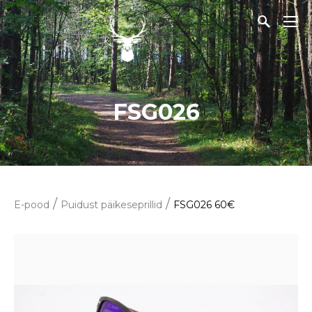
FSG026
/
/
E-pood
Puidust päikeseprillid
FSG026 60€