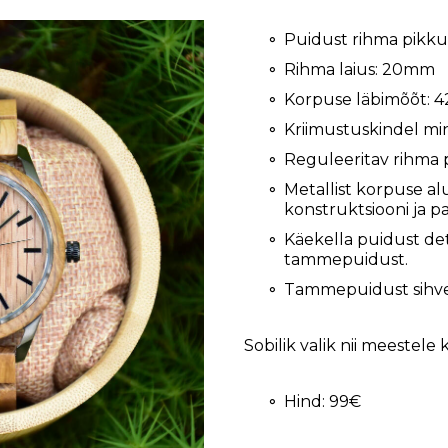
Puidust rihma pikk
Rihma laius: 20mm
Korpuse läbimõõt:
Kriimustuskindel mi
Reguleeritav rihma 
Metallist korpuse a
konstruktsiooni ja p
Käekella puidust det
tammepuidust.
Tammepuidust sihve
Sobilik valik nii meestele 
Hind: 99€