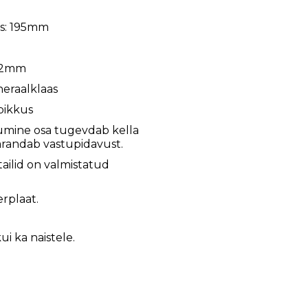
us: 195mm
 42mm
neraalklaas
pikkus
lumine osa tugevdab kella
arandab vastupidavust.
ailid on valmistatud
rplaat.
kui ka naistele.