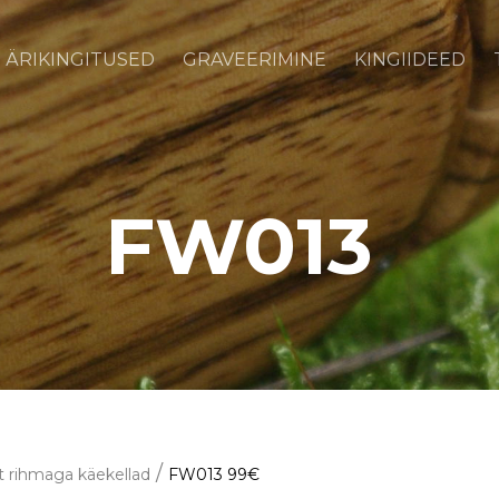
ÄRIKINGITUSED
GRAVEERIMINE
KINGIIDEED
FW013
/
t rihmaga käekellad
FW013 99€