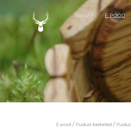
AVALEHT
E-POOD
/
/
E-pood
Puidust käekellad
Puidus